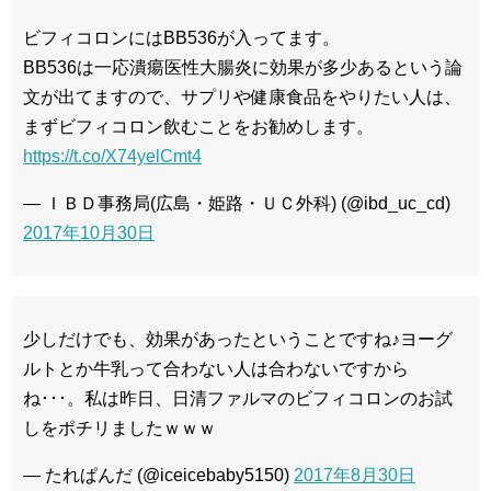
ビフィコロンにはBB536が入ってます。
BB536は一応潰瘍医性大腸炎に効果が多少あるという論
文が出てますので、サプリや健康食品をやりたい人は、
まずビフィコロン飲むことをお勧めします。
https://t.co/X74yelCmt4
— ＩＢＤ事務局(広島・姫路・ＵＣ外科) (@ibd_uc_cd)
2017年10月30日
少しだけでも、効果があったということですね♪ヨーグ
ルトとか牛乳って合わない人は合わないですから
ね･･･。私は昨日、日清ファルマのビフィコロンのお試
しをポチリましたｗｗｗ
— たれぱんだ (@iceicebaby5150)
2017年8月30日