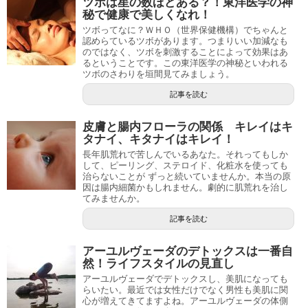
ツボは星の数ほどある？！東洋医学の神
秘で健康で美しくなれ！
ツボってなに？ＷＨＯ（世界保健機構）でちゃんと
認めらているツボがあります。つまりいい加減なも
のではなく、ツボを刺激することによって効果はあ
るということです。この東洋医学の神秘といわれる
ツボのさわりを垣間見てみましょう。
記事を読む
皮膚と腸内フローラの関係 キレイはキ
タナイ、キタナイはキレイ！
長年肌荒れで苦しんでいるあなた。それってもしか
して、ピーリング、ステロイド、化粧水を使っても
治らないことが ずっと続いていませんか。本当の原
因は腸内細菌かもしれません。劇的に肌荒れを治し
てみませんか。
記事を読む
アーユルヴェーダのデトックスは一番自
然！ライフスタイルの見直し
アーユルヴェーダでデトックスし、美肌になっても
らいたい。最近では女性だけでなく男性も美肌に関
心が増えてきてますよね。アーユルヴェーダの体側