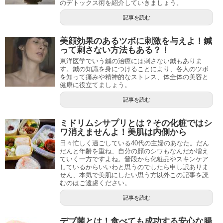
のデトックス術を紹介していきましょう。
記事を読む
美顔効果のあるツボに刺激を与えよ！鍼
って刺さない方法もある？！
東洋医学でいう鍼の治療には刺さない鍼もありま
す。鍼の知識を身につけることにより、各人のツボ
を知って痛みや精神的なストレス、体全体の美容と
健康に役立てましょう。
記事を読む
ミドリムシサプリとは？その化粧ではシ
ワ消えませんよ！美肌は内側から
日々忙しく過ごしている40代の主婦のあなた。だん
だんと年齢を重ね、自分の顔のシワもなんだか増え
ていく一方ですよね。普段から化粧品やスキンケア
しているからいいわと思うのでしたら申し訳ありま
せん、本気で美肌にしたい思う方以外この記事を読
むのはご遠慮ください。
記事を読む
デブ菌とは！食べても成功する安心な腸