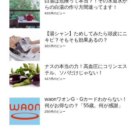
白湯は危険って本当？！その水道水か
らの白湯の作り方間違ってます！
622件のビュー
【湯シャン】ためしてみたら頭皮にニ
キビ？そもそも効果あるの？
321件のビュー
ナスの本当の力！高血圧にコリンエス
テル、ソバだけじゃない！
317件のビュー
waonワオンG・Gカードわからない！
何がお得なの？「55歳。何が感謝」
250件のビュー