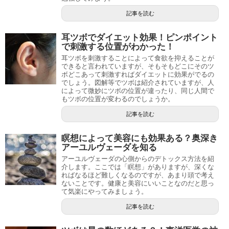
記事を読む
耳ツボでダイエット効果！ピンポイント
で刺激する位置がわかった！
耳ツボを刺激することによって食欲を抑えることが
できると言われていますが、そもそもどこにそのツ
ボどこあって刺激すればダイエットに効果がでるの
でしょう。図解等でツボは紹介されていますが、人
によって微妙にツボの位置が違ったり、同じ人間で
もツボの位置が変わるのでしょうか。
記事を読む
瞑想によって美容にも効果ある？奥深き
アーユルヴェーダを知る
アーユルヴェーダの心側からのデトックス方法を紹
介します。ここでは「瞑想」がありますが、深くな
ればなるほど難しくなるのですが、あまり頭で考え
ないことです。健康と美容にいいことなのだと思っ
て気楽にやってみましょう。
記事を読む