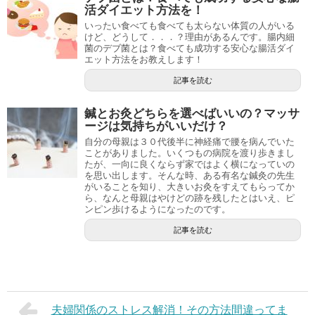
活ダイエット方法を！
いったい食べても食べても太らない体質の人がいる
けど、どうして．．．？理由があるんです。腸内細
菌のデブ菌とは？食べても成功する安心な腸活ダイ
エット方法をお教えします！
記事を読む
鍼とお灸どちらを選べばいいの？マッサ
ージは気持ちがいいだけ？
自分の母親は３０代後半に神経痛で腰を病んでいた
ことがありました。いくつもの病院を渡り歩きまし
たが、一向に良くならず家ではよく横になっていの
を思い出します。そんな時、ある有名な鍼灸の先生
がいることを知り、大きいお灸をすえてもらってか
ら、なんと母親はやけどの跡を残したとはいえ、ピ
ンピン歩けるようになったのです。
記事を読む
夫婦関係のストレス解消！その方法間違ってま