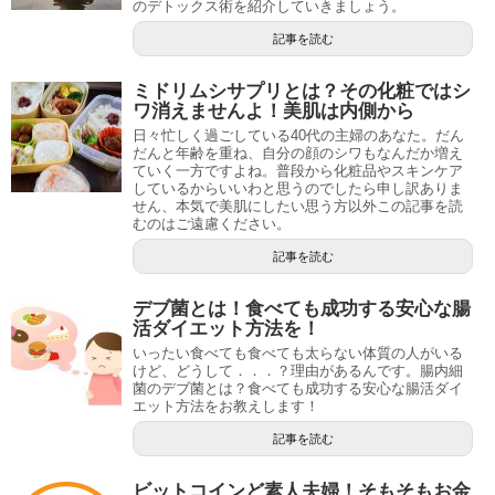
のデトックス術を紹介していきましょう。
記事を読む
ミドリムシサプリとは？その化粧ではシ
ワ消えませんよ！美肌は内側から
日々忙しく過ごしている40代の主婦のあなた。だん
だんと年齢を重ね、自分の顔のシワもなんだか増え
ていく一方ですよね。普段から化粧品やスキンケア
しているからいいわと思うのでしたら申し訳ありま
せん、本気で美肌にしたい思う方以外この記事を読
むのはご遠慮ください。
記事を読む
デブ菌とは！食べても成功する安心な腸
活ダイエット方法を！
いったい食べても食べても太らない体質の人がいる
けど、どうして．．．？理由があるんです。腸内細
菌のデブ菌とは？食べても成功する安心な腸活ダイ
エット方法をお教えします！
記事を読む
ビットコインど素人夫婦！そもそもお金