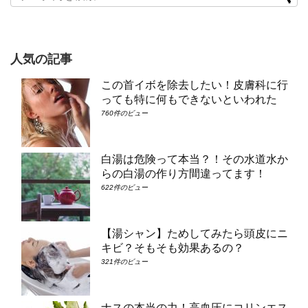
人気の記事
この首イボを除去したい！皮膚科に行
っても特に何もできないといわれた
760件のビュー
白湯は危険って本当？！その水道水か
らの白湯の作り方間違ってます！
622件のビュー
【湯シャン】ためしてみたら頭皮にニ
キビ？そもそも効果あるの？
321件のビュー
ナスの本当の力！高血圧にコリンエス