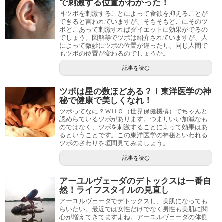
で刺激する位置がわかった！
耳ツボを刺激することによって食欲を抑えることが
できると言われていますが、そもそもどこにそのツ
ボどこあって刺激すればダイエットに効果がでるの
でしょう。図解等でツボは紹介されていますが、人
によって微妙にツボの位置が違ったり、同じ人間で
もツボの位置が変わるのでしょうか。
記事を読む
ツボは星の数ほどある？！東洋医学の神
秘で健康で美しくなれ！
ツボってなに？ＷＨＯ（世界保健機構）でちゃんと
認めらているツボがあります。つまりいい加減なも
のではなく、ツボを刺激することによって効果はあ
るということです。この東洋医学の神秘といわれる
ツボのさわりを垣間見てみましょう。
記事を読む
アーユルヴェーダのデトックスは一番自
然！ライフスタイルの見直し
アーユルヴェーダでデトックスし、美肌になっても
らいたい。最近では女性だけでなく男性も美肌に関
心が増えてきてますよね。アーユルヴェーダの体側