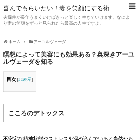
喜んでもらいたい！妻を笑顔にする術
夫婦仲が長年うまくいけばきっと楽しく生きていけます。なによ
り妻の笑顔をずっと見られたら最高の人生ですよ。
ホーム
アーユルヴェーダ
瞑想によって美容にも効果ある？奥深きアーユ
ルヴェーダを知る
目次
[
非表示
]
こころのデトックス
不安定な精神状態やストレスを溜め込んでいると当然から