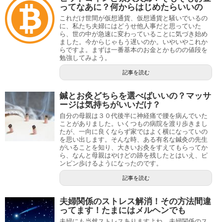
ってなあに？何からはじめたらいいの
これだけ世間が仮想通貨、仮想通貨と騒いでいるの
に、私たち夫婦にはどうせ他人事だと思っていた
ら、世の中が急速に変わっていることに気づき始め
ました。今からじゃもう遅いのか。いやいやこれか
らですよ。まずは一番基本のお金とかものの値段を
勉強してみよう。
記事を読む
鍼とお灸どちらを選べばいいの？マッサ
ージは気持ちがいいだけ？
自分の母親は３０代後半に神経痛で腰を病んでいた
ことがありました。いくつもの病院を渡り歩きまし
たが、一向に良くならず家ではよく横になっていの
を思い出します。そんな時、ある有名な鍼灸の先生
がいることを知り、大きいお灸をすえてもらってか
ら、なんと母親はやけどの跡を残したとはいえ、ピ
ンピン歩けるようになったのです。
記事を読む
夫婦関係のストレス解消！その方法間違
ってます！たまにはメルヘンでも
夫婦にも当然ストレスありますよね。夫婦関係のス