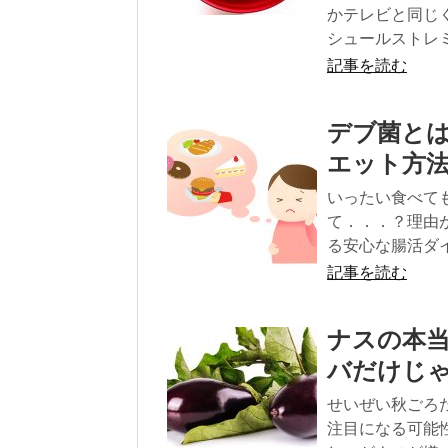
かテレビと同じ
シュールストレ
記事を読む
デブ菌と
エット方
いったい食べて
て．．．？理由
る安心な腸活ダ
記事を読む
ナスの本
バだけじ
せいぜい秋ごろ
注目になる可能