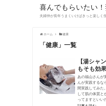
喜んでもらいたい！
夫婦仲が長年うまくいけばきっと楽しく
ホーム
健康
「
健康
」
一覧
【湯シャ
もそも効
あの福山さんが
んが実践するな
間実践してみた
して肌の体質と
ってますといい
記事を読む