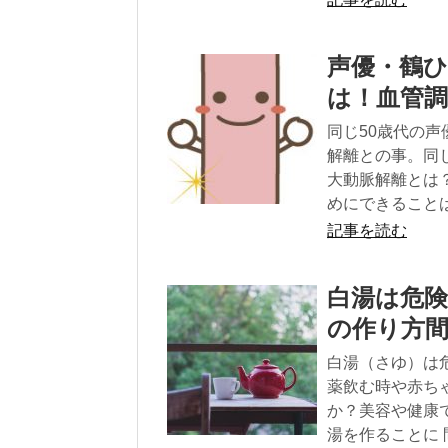
声優・鶴
は！血管
同じ50歳代の
解離との事。同
大動脈解離とは
めにできること
記事を読む
白湯は危
の作り方
白湯（さゆ）は
薬飲む時や赤ち
か？美容や健康
湯を作ることに