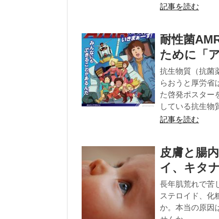
記事を読む
耐性菌AM
ために「
抗生物質（抗菌
らおうと厚労省
た啓発ポスター
している抗生物
記事を読む
皮膚と腸
イ、キタ
長年肌荒れで苦
ステロイド、化
か。本当の原因