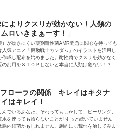
Rによりクスリが効かない！人類の
アムロいきまぁーす！」
薬）が効きにくい薬剤耐性菌AMR問題に関心を持っても
は人気アニメ「機動戦士ガンダム」のイラストを活用し
を作成し配布を始めました。耐性菌でクスリを効かなく
質の乱用をＳＴＯＰしないと本当に人類は危ない！？
内フローラの関係 キレイはキタナ
ナイはキレイ！
しんでいるあなた。それってもしかして、ピーリング、
粧水を使っても治らないことが ずっと続いていません
は腸内細菌かもしれません。劇的に肌荒れを治してみま