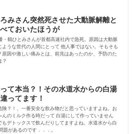
ひろみさん突然死させた大動脈解離と
調べておいたほうが
声優・鶴ひとみさんが首都高速社内で急死。原因は大動脈
じような世代の人間にとって 他人事ではない。そもそも
？原因や激しい痛みとは、前兆はあったのか、予防のた
は？
険って本当？！その水道水からの白湯
間違ってます！
危険？！、一番安全な飲み物だと思っていますよね。お
ゃんのミルク作る時だって 白湯にして作っていません
でもデトックスで飲んだりしてますよね。水道水から白
 問題があるのです．．．。