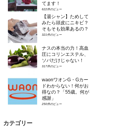
てます！
622件のビュー
【湯シャン】ためして
みたら頭皮にニキビ？
そもそも効果あるの？
321件のビュー
ナスの本当の力！高血
圧にコリンエステル、
ソバだけじゃない！
317件のビュー
waonワオンG・Gカー
ドわからない！何がお
得なの？「55歳。何が
感謝」
250件のビュー
カテゴリー