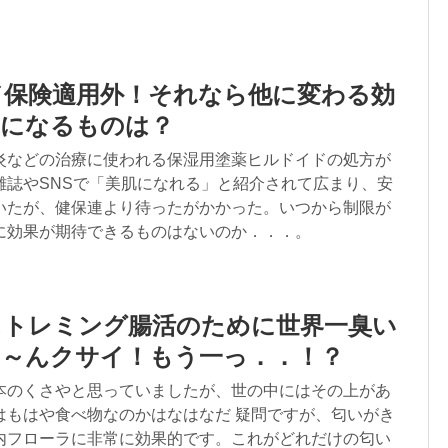
ド保険適用外！それなら他に変わる効
主になるものは？
炎などの治療に使われる保湿用塗薬ヒルドイドの処方が
雑誌やSNSで「美肌になれる」と紹介されて広まり、安
いたが、健保連より待ったがかかった。いつから制限が
に効果が期待できるものはないのか．．．。
ストレミング腸活のために世界一臭い
う～んクサイ！もう一っ．．！？
本のくさやと思っていましたが、世の中にはその上があ
はもはや食べ物なのかはなはなだ 疑問ですが、匂いがき
内フローラに非常に効果的です。これがどれだけの匂い