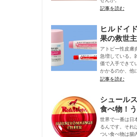
せんか。
記事を読む
ヒルドイ
果の救世
アトピー性皮膚
急増している。
価で入手できて
かかるのか、他
記事を読む
シュール
食べ物！
世界で一番は日
るんです。それ
つい食べ物は腸